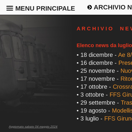
ARCHIVIO 
MENU PRINCIPALE
A R C H I V I O N E
Elenco news da lugli
• 18 dicembre -
Ae 8/
• 16 dicembre -
Prese
• 25 novembre -
Nuo
• 17 novembre -
Rito
• 17 ottobre -
Crossra
• 3 ottobre -
FFS Gir
• 29 settembre -
Tras
• 19 agosto -
Modelli
• 3 luglio -
FFS Giruno
Aggiornato sabato 04 maggio 2024