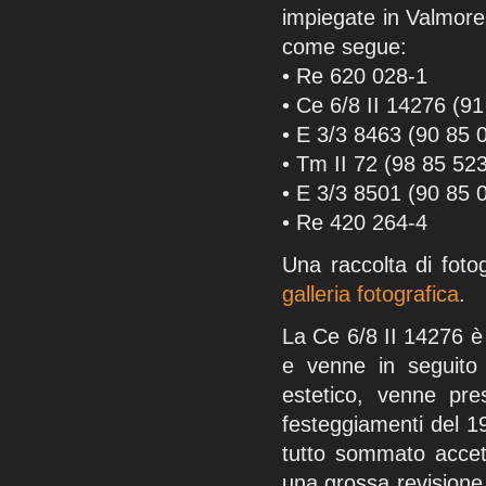
impiegate in Valmore
come segue:
• Re 620 028-1
• Ce 6/8 II 14276 (9
• E 3/3 8463 (90 85 
• Tm II 72 (98 85 52
• E 3/3 8501 (90 85 
• Re 420 264-4
Una raccolta di fotog
galleria fotografica
.
La Ce 6/8 II 14276 è 
e venne in seguito 
estetico, venne pre
festeggiamenti del 1
tutto sommato accet
una grossa revisione