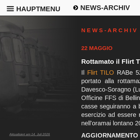
NEWS-ARCHIV
HAUPTMENU
N E W S - A R C H I V
22 MAGGIO
Rottamato il Flirt 
Il
Flirt TILO
RABe 5
portato alla rottam
Davesco-Soragno (Lug
Officine FFS di Bellin
casse seguiranno a br
esercizio ad essere 
nell'oramai lontano 2
AGGIORNAMENTO
Aktualisiert am 14. Juli 2026