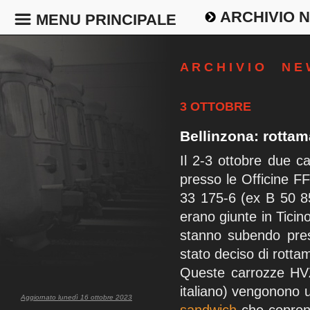
ARCHIVIO 
MENU PRINCIPALE
A R C H I V I O N E
3 OTTOBRE
Bellinzona: rotta
Il 2-3 ottobre due c
presso le Officine FF
33 175-6 (ex B 50 8
erano giunte in Ticin
stanno subendo pres
stato deciso di rotta
Queste carrozze HV
italiano) vengonono 
Aggiornato lunedì 16 ottobre 2023