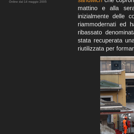
sandwich
che coprono 
Online dal 14 maggio 2005
mattino e alla ser
inizialmente delle 
riammodernati ed h
ribassato denomina
stata recuperata un
riutilizzata per form