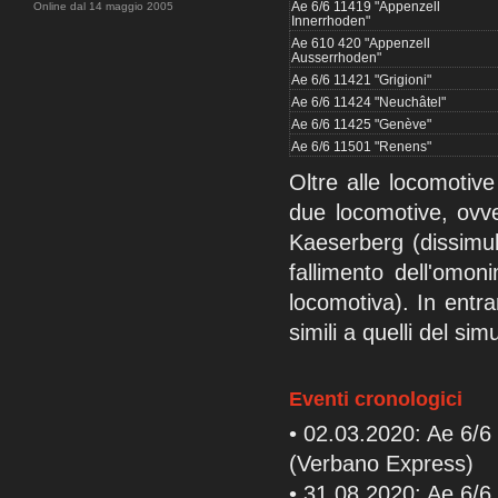
Ae 6/6 11419 "Appenzell
Online dal 14 maggio 2005
Innerrhoden"
Ae 610 420 "Appenzell
Ausserrhoden"
Ae 6/6 11421 "Grigioni"
Ae 6/6 11424 "Neuchâtel"
Ae 6/6 11425 "Genève"
Ae 6/6 11501 "Renens"
Oltre alle locomotiv
due locomotive, ovv
Kaeserberg (dissimu
fallimento dell'omon
locomotiva). In entra
simili a quelli del si
Eventi cronologici
• 02.03.2020: Ae 6/6 
(Verbano Express)
• 31.08.2020: Ae 6/6