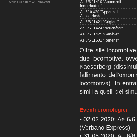
Ae 6/6 11419 "Appenzell
Online seit dem 14. Mai 2005
Innerrhoden"
Ae 610 420 "Appenzell
Ausserrhoden"
Ae 6/6 11421 "Grigioni"
Ae 6/6 11424 "Neuchâtel"
Ae 6/6 11425 "Genève"
Ae 6/6 11501 "Renens"
Oltre alle locomotiv
due locomotive, ovv
Kaeserberg (dissimu
fallimento dell'omon
locomotiva). In entra
simili a quelli del si
Eventi cronologici
• 02.03.2020: Ae 6/6 
(Verbano Express)
• 31.08.2020: Ae 6/6