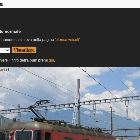
IE
nto normale
o numero la si trova nella pagina
'elenco veicoli'
.
vere il filtro dell'album premi
qui
.