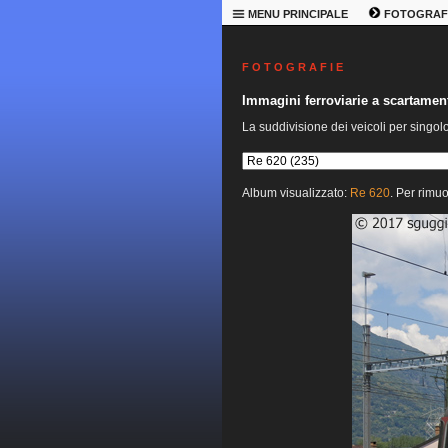
MENU PRINCIPALE
FOTOGRAF
F O T O G R A F I E
Immagini ferroviarie a scartame
La suddivisione dei veicoli per singol
Album visualizzato:
Re 620
. Per rimuo