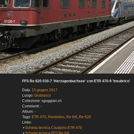
FFS Re 620 030-7 'Herzogenbuchsee' con ETR 470-9 'Insubrico'
Data:
15 giugno 2017
Luogo:
Giubiasco
Collezione: sguggiari.ch
Commenti: -
Album: -
Tags:
ETR 470
,
Pendolino
,
Re 6/6
,
Re 620
Links:
•
Scheda tecnica Cisalpino ETR 470
•
Scheda tecnica FFS Re 6/6