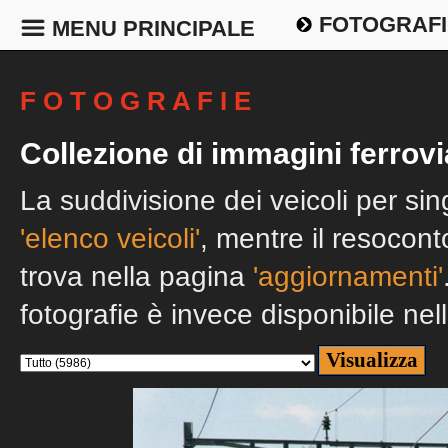
FOTOGRAFI
MENU PRINCIPALE
F O T O G R A F I E
Collezione di immagini ferrovi
La suddivisione dei veicoli per si
'elenco veicoli'
, mentre il resocont
trova nella pagina
'aggiornamenti'
fotografie è invece disponibile nel