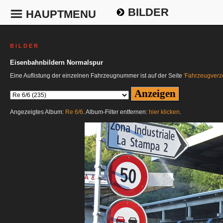
BILDER
HAUPTMENU
B I L D E R
Eisenbahnbildern Normalspur
Eine Auflistung der einzelnen Fahrzeugnummer ist auf der Seite
'Fahrzeugverze
Angezeigtes Album:
Re 6/6
. Album-Filter entfernen:
hier klicken
.