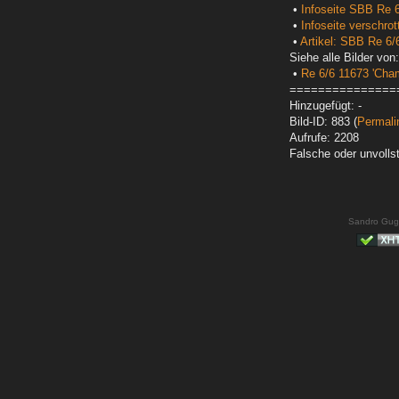
•
Infoseite SBB Re 
•
Infoseite verschro
•
Artikel: SBB Re 6/
Siehe alle Bilder von:
•
Re 6/6 11673 'Cha
===============
Hinzugefügt: -
Bild-ID: 883 (
Permali
Aufrufe: 2208
Falsche oder unvoll
Sandro Gug