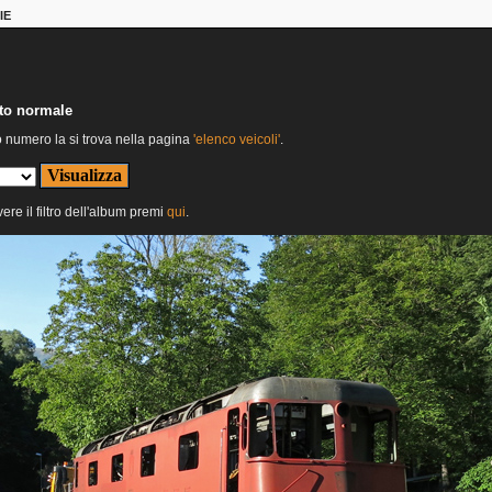
IE
nto normale
o numero la si trova nella pagina
'elenco veicoli'
.
ere il filtro dell'album premi
qui
.