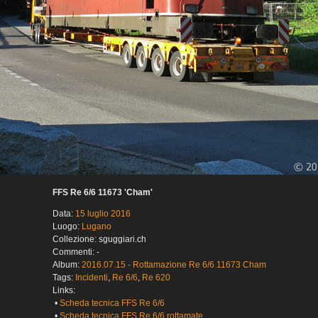
FFS Re 6/6 11673 'Cham'
Data:
15 luglio 2016
Luogo:
Lugano
Collezione: sguggiari.ch
Commenti: -
Album:
2016.07.15 - Rottamazione Re 6/6 11673 Cham
Tags:
Incidenti
,
Re 6/6
,
Re 620
Links:
•
Scheda tecnica FFS Re 6/6
•
Scheda tecnica FFS Re 6/6 rottamate