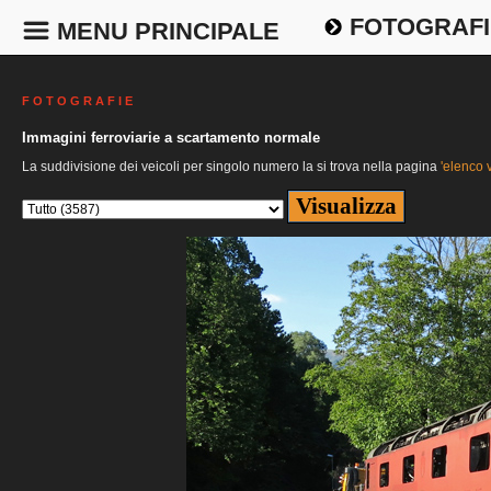
FOTOGRAFI
MENU PRINCIPALE
F O T O G R A F I E
Immagini ferroviarie a scartamento normale
La suddivisione dei veicoli per singolo numero la si trova nella pagina
'elenco v