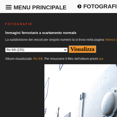
FOTOGRAFI
MENU PRINCIPALE
F O T O G R A F I E
Immagini ferroviarie a scartamento normale
La suddivisione dei veicoli per singolo numero la si trova nella pagina
'elenco v
Album visualizzato:
Re 6/6
. Per rimuovere il filtro dell'album premi
qui
.