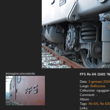
Immagine precedente:
FFS Re 6/6 11601 '
Data:
3 gennaio 2016
Luogo:
Bellinzona
Collezione: sguggiari
Commenti: -
Album: -
Tags:
Re 6/6
,
Re 620
Links: