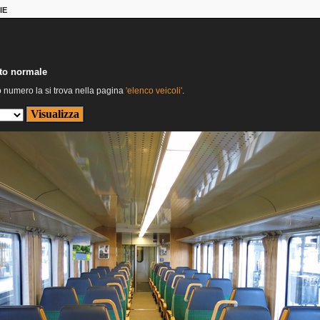
IE
nto normale
o numero la si trova nella pagina
'elenco veicoli'
.