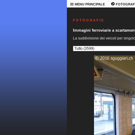
MENU PRINCIPALE
FOTOGRAF
F O T O G R A F I E
Immagini ferroviarie a scartame
La suddivisione dei veicoli per singol