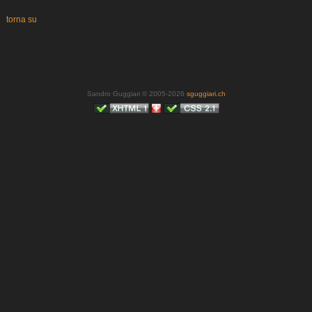
torna su
Sandro Guggiari © 2005-2026
sguggiari.ch