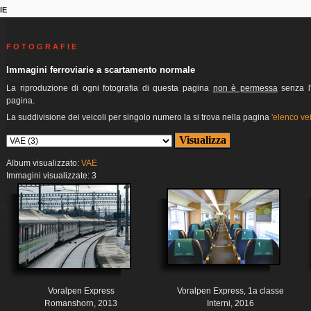
IE
F O T O G R A F I E
Immagini ferroviarie a scartamento normale
La riproduzione di ogni fotografia di questa pagina
non è permessa
senza l'
pagina.
La suddivisione dei veicoli per singolo numero la si trova nella pagina
'elenco vei
Album visualizzato:
VAE
Immagini visualizzate: 3
Voralpen Express
Voralpen Express, 1a classe
Romanshorn, 2013
Interni, 2016