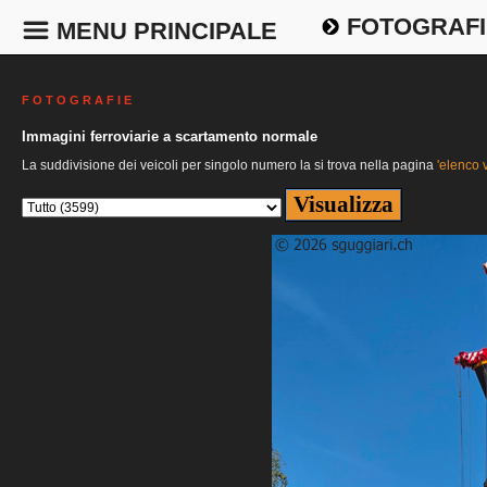
FOTOGRAFI
MENU PRINCIPALE
F O T O G R A F I E
Immagini ferroviarie a scartamento normale
La suddivisione dei veicoli per singolo numero la si trova nella pagina
'elenco v