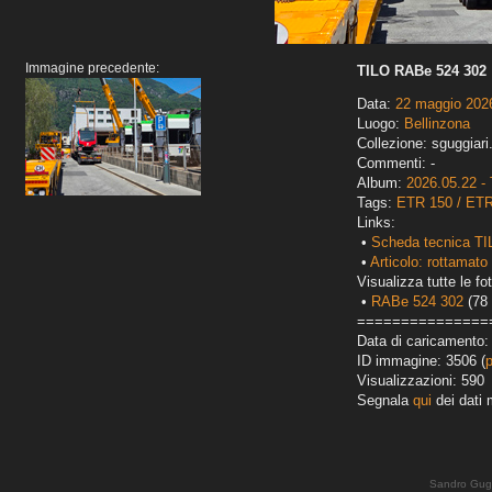
Immagine precedente:
TILO RABe 524 302
Data:
22 maggio 202
Luogo:
Bellinzona
Collezione: sguggiari
Commenti: -
Album:
2026.05.22 - 
Tags:
ETR 150 / ET
Links:
•
Scheda tecnica TI
•
Articolo: rottamato 
Visualizza tutte le fot
•
RABe 524 302
(78 
===============
Data di caricamento:
ID immagine: 3506 (
Visualizzazioni: 590
Segnala
qui
dei dati 
Sandro Gug