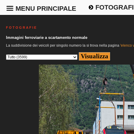
FOTOGRAFI
MENU PRINCIPALE
F O T O G R A F I E
Immagini ferroviarie a scartamento normale
La suddivisione dei veicoli per singolo numero la si trova nella pagina
'elenco v