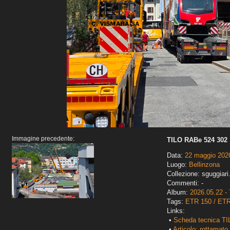
Immagine precedente:
TILO RABe 524 302
Data:
22 maggio 202
Luogo:
Bellinzona
Collezione: sguggiari
Commenti: -
Album:
2026.05.22 - 
Tags:
ETR 150 / ET
Links:
•
Scheda tecnica TI
•
Articolo: rottamato 