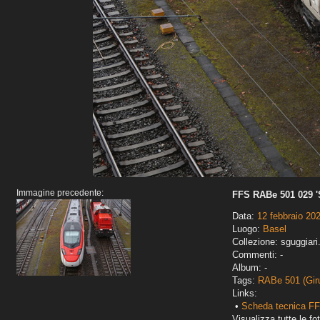
Immagine precedente:
FFS RABe 501 029 '
Data:
12 febbraio 20
Luogo:
Basel
Collezione: sguggiari
Commenti: -
Album: -
Tags:
RABe 501 (Gir
Links:
•
Scheda tecnica FF
Visualizza tutte le fot