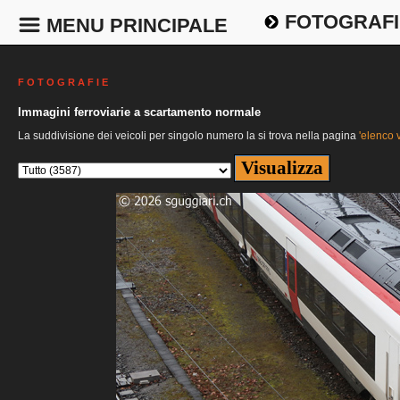
FOTOGRAFI
MENU PRINCIPALE
F O T O G R A F I E
Immagini ferroviarie a scartamento normale
La suddivisione dei veicoli per singolo numero la si trova nella pagina
'elenco v