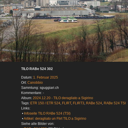
TILO RABe 524 302
Datum:
1. Februar 2025
Ort:
Canobbio
Sammlung: sguggiari.ch
Kommentare: -
Album:
2024.12.20 - TILO deragliato a Sigirino
Tags:
ETR 150 / ETR 524
,
FLIRT
,
FLIRT3
,
RABe 524
,
RABe 524 TSI
Links:
•
Infoseite TILO RABe 524 (TSI)
•
Artikel: deragliato un Flirt TILO a Sigirino
Siehe alle Bilder von: