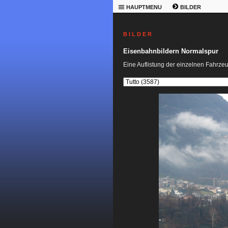
HAUPTMENU
BILDER
B I L D E R
Eisenbahnbildern Normalspur
Eine Auflistung der einzelnen Fahrze