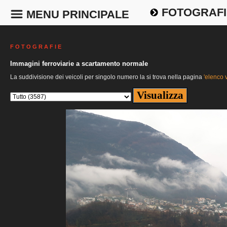
FOTOGRAFI
MENU PRINCIPALE
F O T O G R A F I E
Immagini ferroviarie a scartamento normale
La suddivisione dei veicoli per singolo numero la si trova nella pagina
'elenco v