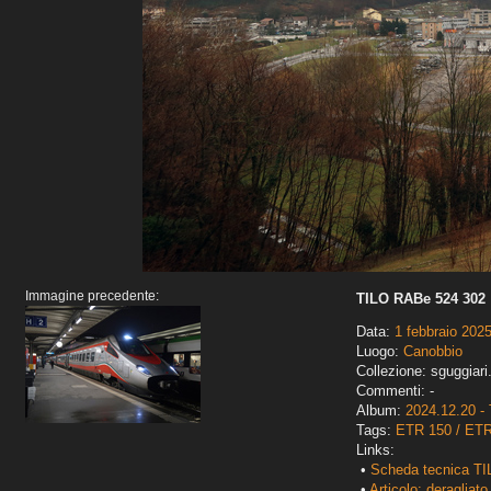
Immagine precedente:
TILO RABe 524 302
Data:
1 febbraio 202
Luogo:
Canobbio
Collezione: sguggiari
Commenti: -
Album:
2024.12.20 - 
Tags:
ETR 150 / ET
Links:
•
Scheda tecnica TI
•
Articolo: deragliato