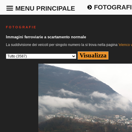
FOTOGRAFI
MENU PRINCIPALE
F O T O G R A F I E
Immagini ferroviarie a scartamento normale
La suddivisione dei veicoli per singolo numero la si trova nella pagina
'elenco v