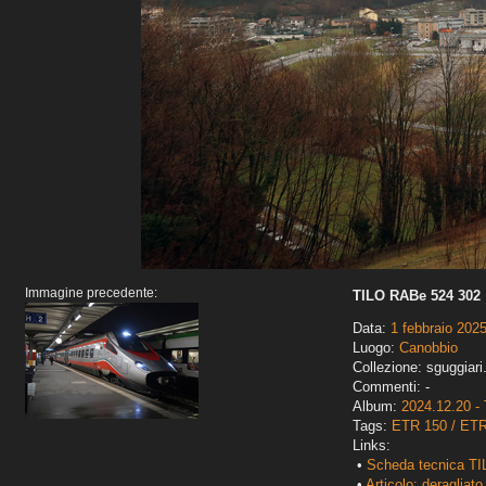
Immagine precedente:
TILO RABe 524 302
Data:
1 febbraio 202
Luogo:
Canobbio
Collezione: sguggiari
Commenti: -
Album:
2024.12.20 - 
Tags:
ETR 150 / ET
Links:
•
Scheda tecnica TI
•
Articolo: deragliato