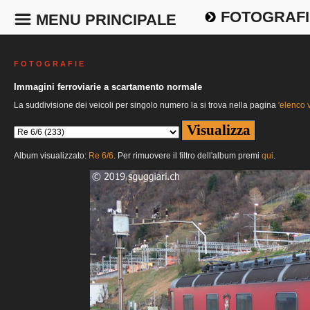
FOTOGRAFI
MENU PRINCIPALE
F O T O G R A F I E
Immagini ferroviarie a scartamento normale
La suddivisione dei veicoli per singolo numero la si trova nella pagina
'elenco v
Album visualizzato:
Re 6/6
. Per rimuovere il filtro dell'album premi
qui
.