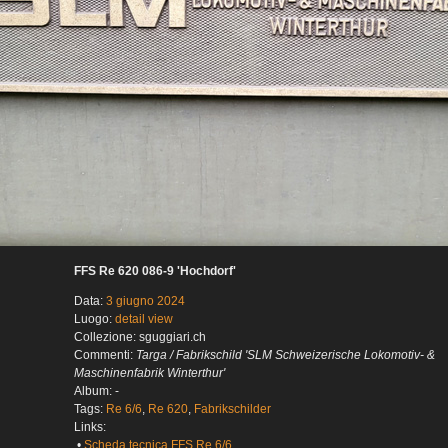
FFS Re 620 086-9 'Hochdorf'
Data:
3 giugno 2024
Luogo:
detail view
Collezione: sguggiari.ch
Commenti:
Targa / Fabrikschild 'SLM Schweizerische Lokomotiv- &
Maschinenfabrik Winterthur'
Album: -
Tags:
Re 6/6
,
Re 620
,
Fabrikschilder
Links:
•
Scheda tecnica FFS Re 6/6