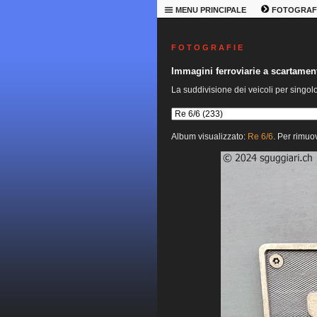
MENU PRINCIPALE
FOTOGRAF
F O T O G R A F I E
Immagini ferroviarie a scartame
La suddivisione dei veicoli per singol
Album visualizzato:
Re 6/6
. Per rimuov