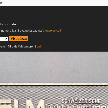
IE
nto normale
o numero la si trova nella pagina
'elenco veicoli'
.
ere il filtro dell'album premi
qui
.