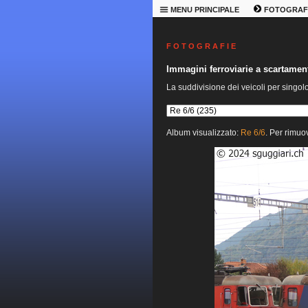
MENU PRINCIPALE
FOTOGRAF
F O T O G R A F I E
Immagini ferroviarie a scartame
La suddivisione dei veicoli per singol
Album visualizzato:
Re 6/6
. Per rimuov