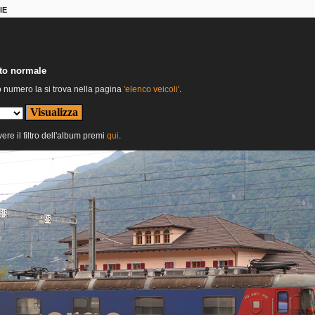
IE
nto normale
o numero la si trova nella pagina
'elenco veicoli'
.
ere il filtro dell'album premi
qui
.