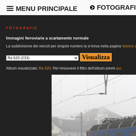
FOTOGRAFI
MENU PRINCIPALE
F O T O G R A F I E
Immagini ferroviarie a scartamento normale
La suddivisione dei veicoli per singolo numero la si trova nella pagina
'elenco v
Album visualizzato:
Re 620
. Per rimuovere il filtro dell'album premi
qui
.