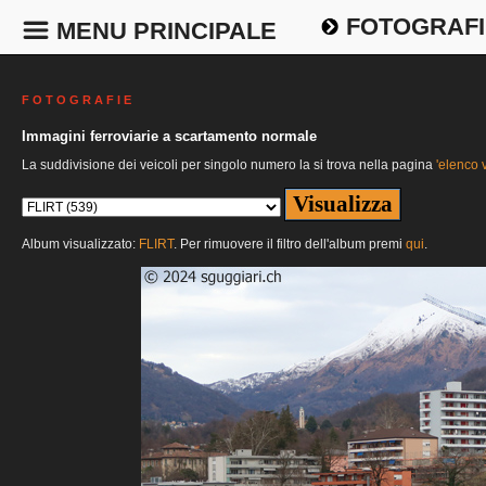
FOTOGRAFI
MENU PRINCIPALE
F O T O G R A F I E
Immagini ferroviarie a scartamento normale
La suddivisione dei veicoli per singolo numero la si trova nella pagina
'elenco v
Album visualizzato:
FLIRT
. Per rimuovere il filtro dell'album premi
qui
.