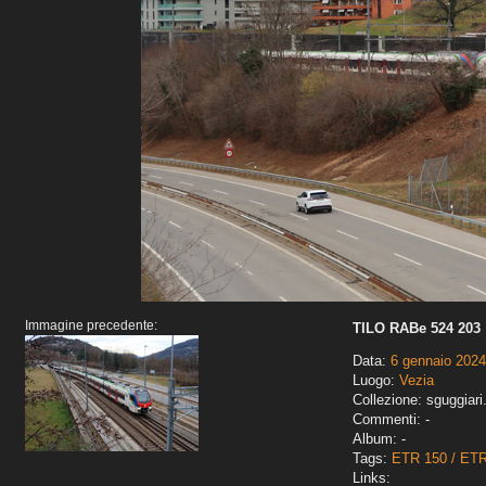
Immagine precedente:
TILO RABe 524 203
Data:
6 gennaio 2024
Luogo:
Vezia
Collezione: sguggiari
Commenti: -
Album: -
Tags:
ETR 150 / ET
Links: