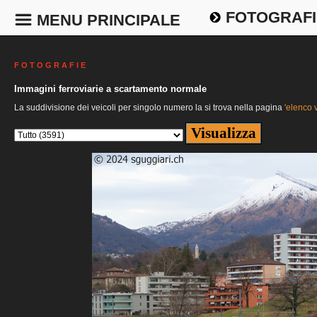
FOTOGRAFI
MENU PRINCIPALE
F O T O G R A F I E
Immagini ferroviarie a scartamento normale
La suddivisione dei veicoli per singolo numero la si trova nella pagina
'elenco v