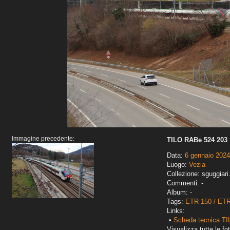
Immagine precedente:
TILO RABe 524 203
Data:
6 gennaio 2024
Luogo:
Vezia
Collezione: sguggiari
Commenti: -
Album: -
Tags:
ETR 150 / ET
Links:
•
Scheda tecnica T
Visualizza tutte le fot