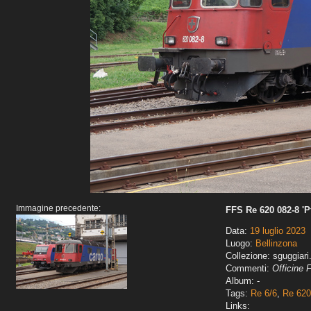
Immagine precedente:
FFS Re 620 082-8 'P
Data:
19 luglio 2023
Luogo:
Bellinzona
Collezione: sguggiari
Commenti:
Officine 
Album: -
Tags:
Re 6/6
,
Re 620
Links: