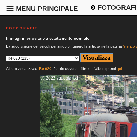
FOTOGRAFI
MENU PRINCIPALE
F O T O G R A F I E
Immagini ferroviarie a scartamento normale
La suddivisione dei veicoli per singolo numero la si trova nella pagina
'elenco v
Album visualizzato:
Re 620
. Per rimuovere il filtro dell'album premi
qui
.