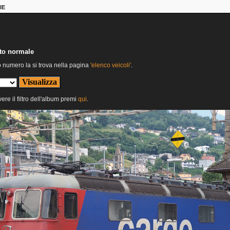
IE
nto normale
o numero la si trova nella pagina
'elenco veicoli'
.
ere il filtro dell'album premi
qui
.