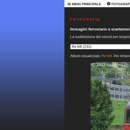
MENU PRINCIPALE
FOTOGRAF
F O T O G R A F I E
Immagini ferroviarie a scartame
La suddivisione dei veicoli per singol
Album visualizzato:
Re 6/6
. Per rimuov