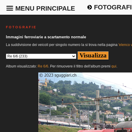
FOTOGRAFI
MENU PRINCIPALE
F O T O G R A F I E
Immagini ferroviarie a scartamento normale
La suddivisione dei veicoli per singolo numero la si trova nella pagina
'elenco v
Album visualizzato:
Re 6/6
. Per rimuovere il filtro dell'album premi
qui
.