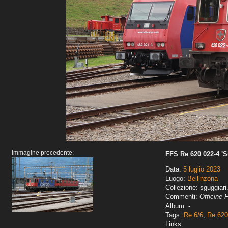
Immagine precedente:
FFS Re 620 022-4 'S
Data:
5 luglio 2023
Luogo:
Bellinzona
Collezione: sguggiari
Commenti:
Officine 
Album: -
Tags:
Re 6/6
,
Re 620
Links: