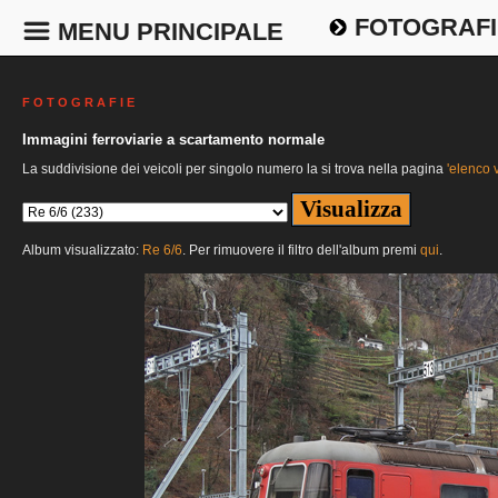
FOTOGRAFI
MENU PRINCIPALE
F O T O G R A F I E
Immagini ferroviarie a scartamento normale
La suddivisione dei veicoli per singolo numero la si trova nella pagina
'elenco v
Album visualizzato:
Re 6/6
. Per rimuovere il filtro dell'album premi
qui
.