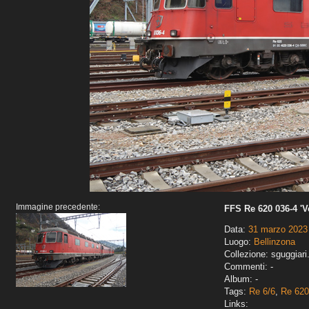
Immagine precedente:
FFS Re 620 036-4 'Ve
Data:
31 marzo 2023
Luogo:
Bellinzona
Collezione: sguggiari
Commenti: -
Album: -
Tags:
Re 6/6
,
Re 620
Links: