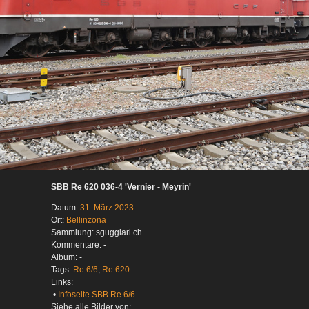
SBB Re 620 036-4 'Vernier - Meyrin'
Datum:
31. März 2023
Ort:
Bellinzona
Sammlung: sguggiari.ch
Kommentare: -
Album: -
Tags:
Re 6/6
,
Re 620
Links:
•
Infoseite SBB Re 6/6
Siehe alle Bilder von: