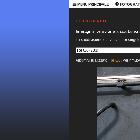
MENU PRINCIPALE
FOTOGRAF
F O T O G R A F I E
Immagini ferroviarie a scartame
La suddivisione dei veicoli per singol
Album visualizzato:
Re 6/6
. Per rimuov