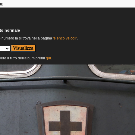
IE
nto normale
o numero la si trova nella pagina
'elenco veicoli'
.
ere il filtro dell'album premi
qui
.