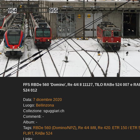
FFS RBDe 560 'Domino', Re 4/4 II 11127, TILO RABe 524 007 e R
524 012
Data:
7 dicembre 2020
Luogo:
Bellinzona
Collezione: sguggiari.ch
Commenti: -
Album: -
Tags:
RBDe 560 (Domino/NPZ)
,
Re 4/4 II/III
,
Re 420. ETR 150 / ETR 
FLIRT
,
RABe 524
Links: