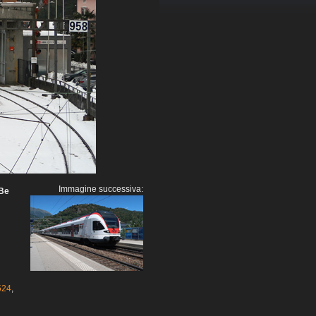
Immagine successiva:
ABe
524
,