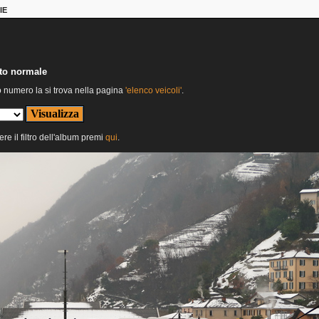
IE
nto normale
o numero la si trova nella pagina
'elenco veicoli'
.
ere il filtro dell'album premi
qui
.