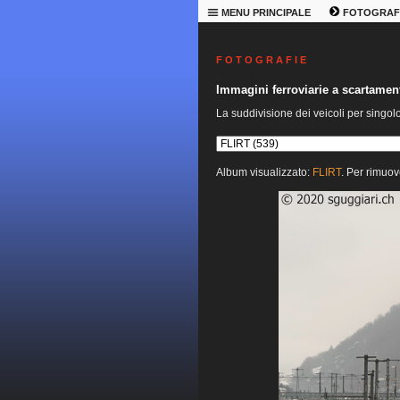
MENU PRINCIPALE
FOTOGRAF
F O T O G R A F I E
Immagini ferroviarie a scartame
La suddivisione dei veicoli per singol
Album visualizzato:
FLIRT
. Per rimuov