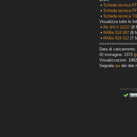
•
Scheda tecnica FF
•
Scheda tecnica F
•
Scheda tecnica T
Visualizza tutte le fot
•
Re 4/4 II 11127
(8 f
•
RABe 524 007
(8 f
•
RABe 524 012
(7 f
===============
Data di caricamento:
ID immagine: 2372 (
Visualizzazioni: 1982
Segnala
qui
dei dati 
Sandro Gug