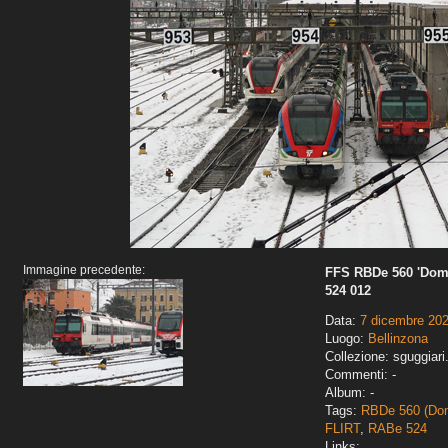
Immagine precedente:
FFS RBDe 560 'Domi
524 012
Data:
7 dicembre 20
Luogo:
Bellinzona
Collezione: sguggiari
Commenti: -
Album: -
Tags:
RBDe 560 (Do
FLIRT
,
RABe 524
Links: