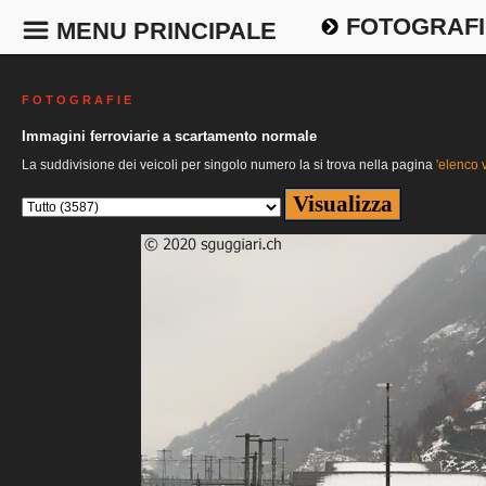
FOTOGRAFI
MENU PRINCIPALE
F O T O G R A F I E
Immagini ferroviarie a scartamento normale
La suddivisione dei veicoli per singolo numero la si trova nella pagina
'elenco v