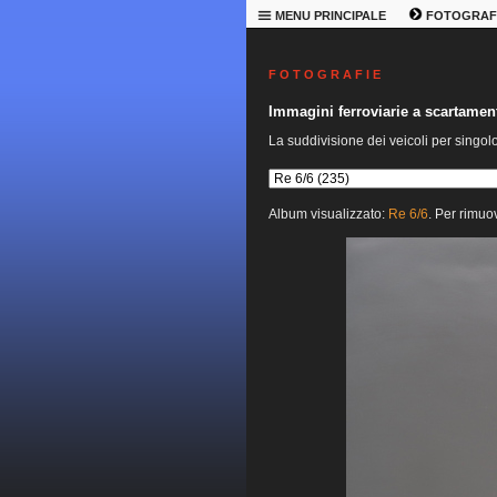
MENU PRINCIPALE
FOTOGRAF
F O T O G R A F I E
Immagini ferroviarie a scartame
La suddivisione dei veicoli per singol
Album visualizzato:
Re 6/6
. Per rimuov