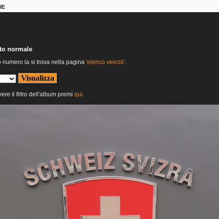
IE
nto normale
o numero la si trova nella pagina
'elenco veicoli'
.
ere il filtro dell'album premi
qui
.