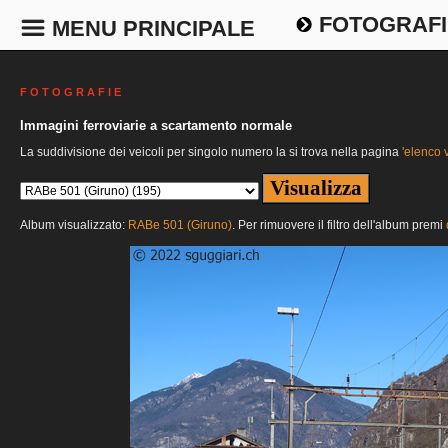
FOTOGRAFI
MENU PRINCIPALE
F O T O G R A F I E
Immagini ferroviarie a scartamento normale
La suddivisione dei veicoli per singolo numero la si trova nella pagina
'elenco v
Album visualizzato:
RABe 501 (Giruno)
. Per rimuovere il filtro dell'album premi