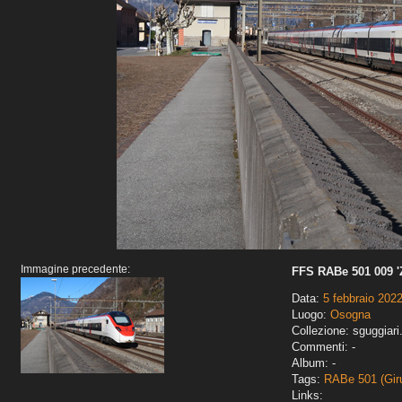
Immagine precedente:
FFS RABe 501 009 '
Data:
5 febbraio 202
Luogo:
Osogna
Collezione: sguggiari
Commenti: -
Album: -
Tags:
RABe 501 (Gir
Links: