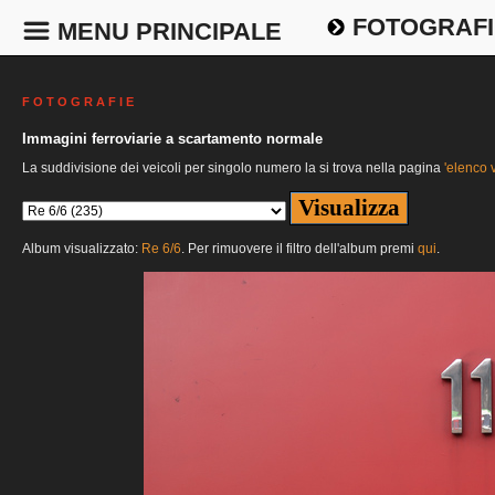
FOTOGRAFI
MENU PRINCIPALE
F O T O G R A F I E
Immagini ferroviarie a scartamento normale
La suddivisione dei veicoli per singolo numero la si trova nella pagina
'elenco v
Album visualizzato:
Re 6/6
. Per rimuovere il filtro dell'album premi
qui
.