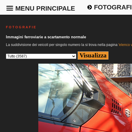
FOTOGRAFI
MENU PRINCIPALE
F O T O G R A F I E
Immagini ferroviarie a scartamento normale
La suddivisione dei veicoli per singolo numero la si trova nella pagina
'elenco v