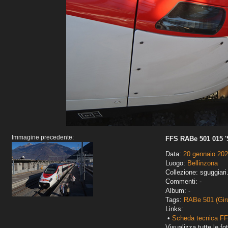
Immagine precedente:
FFS RABe 501 015 'S
Data:
20 gennaio 20
Luogo:
Bellinzona
Collezione: sguggiari
Commenti: -
Album: -
Tags:
RABe 501 (Gir
Links:
•
Scheda tecnica FF
Visualizza tutte le fot