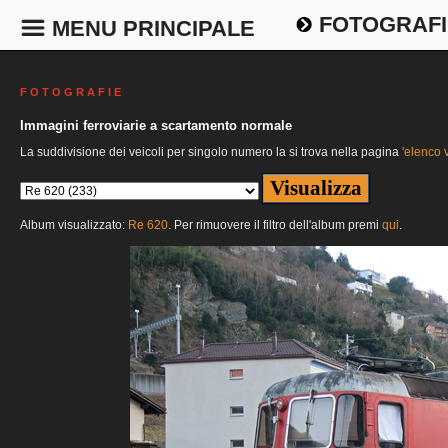
FOTOGRAFI
MENU PRINCIPALE
F O T O G R A F I E
Immagini ferroviarie a scartamento normale
La suddivisione dei veicoli per singolo numero la si trova nella pagina
'elenco v
Album visualizzato:
Re 620
. Per rimuovere il filtro dell'album premi
qui
.