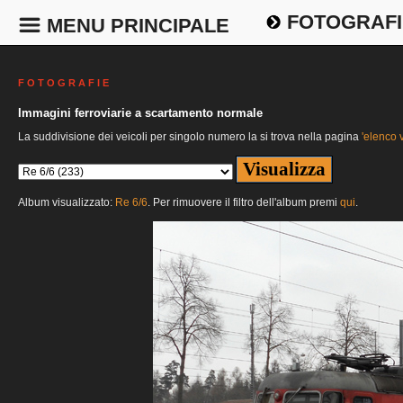
FOTOGRAFI
MENU PRINCIPALE
F O T O G R A F I E
Immagini ferroviarie a scartamento normale
La suddivisione dei veicoli per singolo numero la si trova nella pagina
'elenco v
Album visualizzato:
Re 6/6
. Per rimuovere il filtro dell'album premi
qui
.