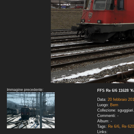
Immagine precedente:
FFS Re 6/6 11628 'K
Data:
20 febbraio 20
Luogo:
Bern
Collezione: sguggiari
Commenti: -
Album: -
Tags:
Re 6/6
,
Re 620
Links: