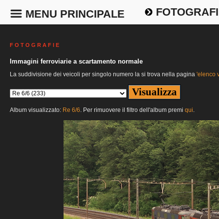
FOTOGRAFI
MENU PRINCIPALE
F O T O G R A F I E
Immagini ferroviarie a scartamento normale
La suddivisione dei veicoli per singolo numero la si trova nella pagina
'elenco v
Album visualizzato:
Re 6/6
. Per rimuovere il filtro dell'album premi
qui
.