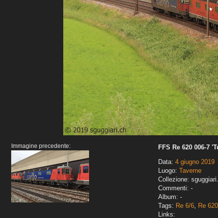
Immagine precedente:
FFS Re 620 006-7 'T
Data:
4 giugno 2019
Luogo:
Taverne
Collezione: sguggiari
Commenti: -
Album: -
Tags:
Re 6/6
,
Re 620
Links: