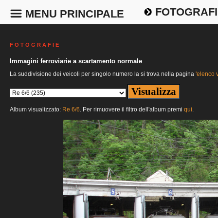
FOTOGRAFI
MENU PRINCIPALE
F O T O G R A F I E
Immagini ferroviarie a scartamento normale
La suddivisione dei veicoli per singolo numero la si trova nella pagina
'elenco v
Album visualizzato:
Re 6/6
. Per rimuovere il filtro dell'album premi
qui
.