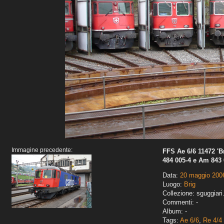
Immagine precedente:
FFS Ae 6/6 11472 'Br
484 005-4 e Am 843 
Data:
20 maggio 200
Luogo:
Brig
Collezione: sguggiari
Commenti: -
Album: -
Tags:
Ae 6/6
,
Re 4/4 I