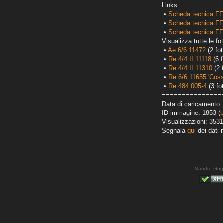
Links:
•
Scheda tecnica FF
•
Scheda tecnica FF
•
Scheda tecnica FF
Visualizza tutte le fot
•
Ae 6/6 11472
(2 fot
•
Re 4/4 II 11118
(6 f
•
Re 4/4 II 11310
(2 
•
Re 6/6 11655 'Cos
•
Re 484 005-4
(3 fo
===============
Data di caricamento:
ID immagine: 1853 (
Visualizzazioni: 3531
Segnala
qui
dei dati 
Sandro Gug