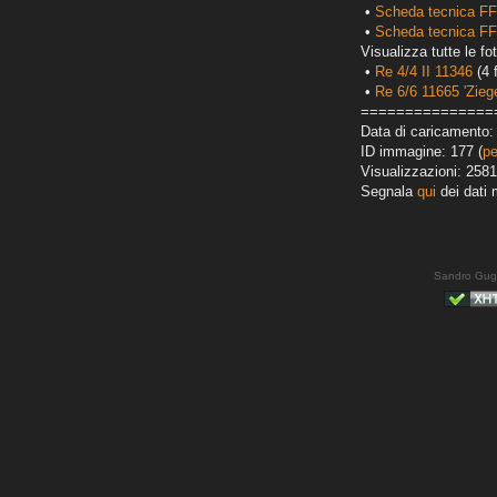
•
Scheda tecnica FF
•
Scheda tecnica FF
Visualizza tutte le fot
•
Re 4/4 II 11346
(4 
•
Re 6/6 11665 'Zieg
===============
Data di caricamento: 
ID immagine: 177 (
pe
Visualizzazioni: 2581
Segnala
qui
dei dati 
Sandro Gug