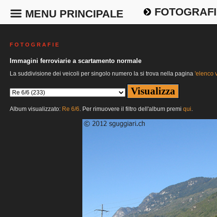
FOTOGRAFI
MENU PRINCIPALE
F O T O G R A F I E
Immagini ferroviarie a scartamento normale
La suddivisione dei veicoli per singolo numero la si trova nella pagina
'elenco v
Album visualizzato:
Re 6/6
. Per rimuovere il filtro dell'album premi
qui
.