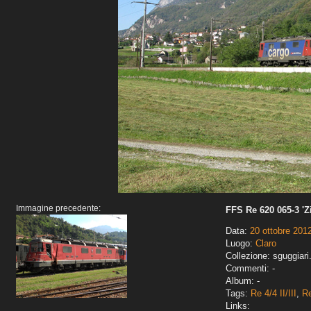
Immagine precedente:
FFS Re 620 065-3 'Z
Data:
20 ottobre 201
Luogo:
Claro
Collezione: sguggiari
Commenti: -
Album: -
Tags:
Re 4/4 II/III
,
R
Links: