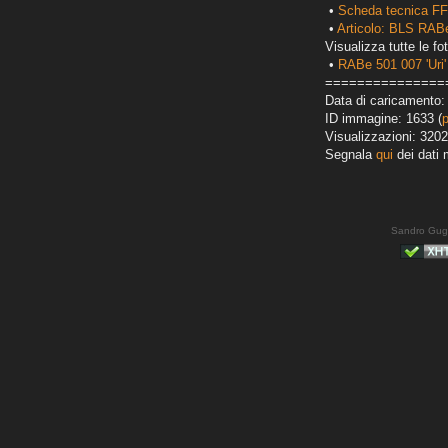
•
Scheda tecnica FF
•
Articolo: BLS RABe
Visualizza tutte le fot
•
RABe 501 007 'Uri'
===============
Data di caricamento:
ID immagine: 1633 (
Visualizzazioni: 3202
Segnala
qui
dei dati 
Sandro Gug