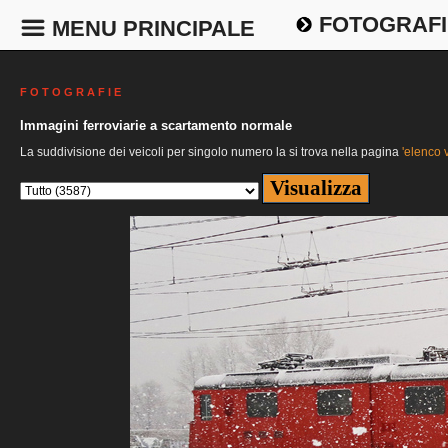
FOTOGRAFI
MENU PRINCIPALE
F O T O G R A F I E
Immagini ferroviarie a scartamento normale
La suddivisione dei veicoli per singolo numero la si trova nella pagina
'elenco v