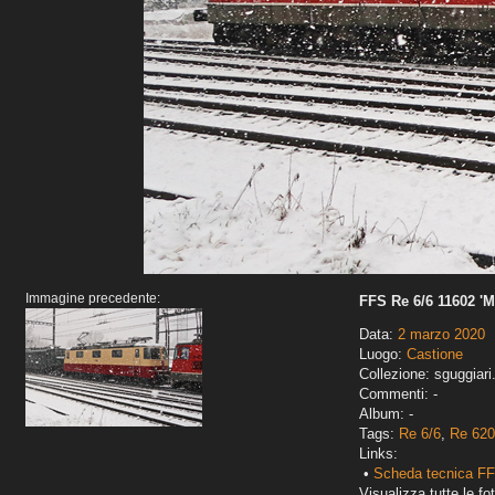
Immagine precedente:
FFS Re 6/6 11602 'M
Data:
2 marzo 2020
Luogo:
Castione
Collezione: sguggiari
Commenti: -
Album: -
Tags:
Re 6/6
,
Re 620
Links:
•
Scheda tecnica FF
Visualizza tutte le fot