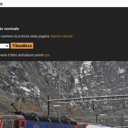
IE
nto normale
o numero la si trova nella pagina
'elenco veicoli'
.
vere il filtro dell'album premi
qui
.