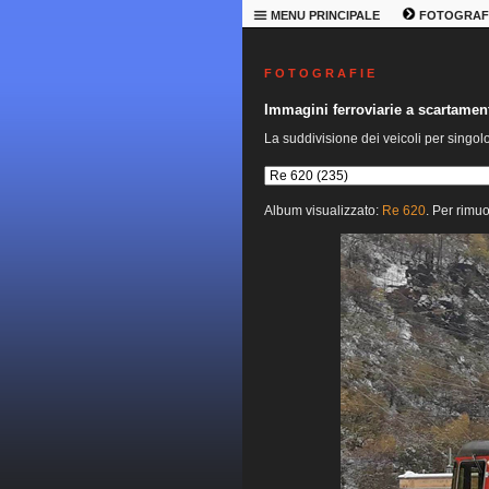
MENU PRINCIPALE
FOTOGRAF
F O T O G R A F I E
Immagini ferroviarie a scartame
La suddivisione dei veicoli per singol
Album visualizzato:
Re 620
. Per rimuo