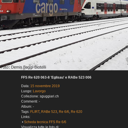
FFS Re 620 063-8 'Eglisau' e RABe 523 006
Data:
15 novembre 2019
Luogo:
Lavorgo
Collezione: sguggiari.ch
Commenti: -
Album: -
Tags:
FLIRT
,
RABe 523
,
Re 6/6
,
Re 620
Links:
•
Scheda tecnica FFS Re 6/6
Visualizza tutte le foto di: