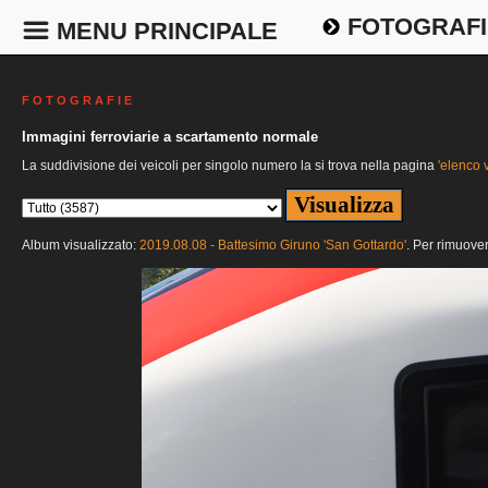
FOTOGRAFI
MENU PRINCIPALE
F O T O G R A F I E
Immagini ferroviarie a scartamento normale
La suddivisione dei veicoli per singolo numero la si trova nella pagina
'elenco v
Album visualizzato:
2019.08.08 - Battesimo Giruno 'San Gottardo'
. Per rimuover