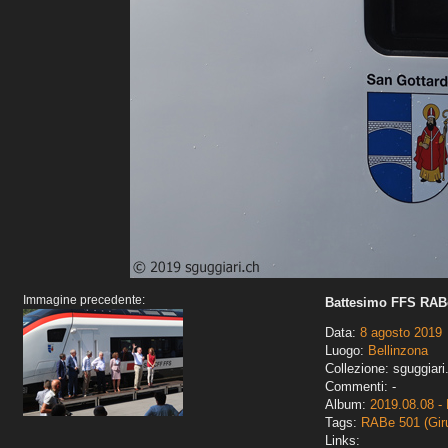
Immagine precedente:
Battesimo FFS RABe
Data:
8 agosto 2019
Luogo:
Bellinzona
Collezione: sguggiari
Commenti: -
Album:
2019.08.08 - 
Tags:
RABe 501 (Gir
Links: