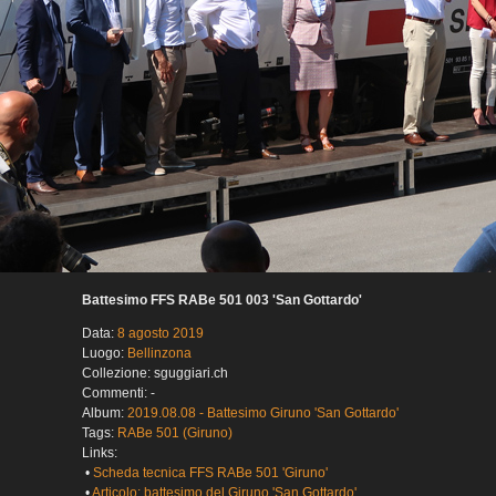
Battesimo FFS RABe 501 003 'San Gottardo'
Data:
8 agosto 2019
Luogo:
Bellinzona
Collezione: sguggiari.ch
Commenti: -
Album:
2019.08.08 - Battesimo Giruno 'San Gottardo'
Tags:
RABe 501 (Giruno)
Links:
•
Scheda tecnica FFS RABe 501 'Giruno'
•
Articolo: battesimo del Giruno 'San Gottardo'