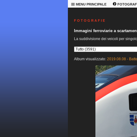
MENU PRINCIPALE
FOTOGRAF
F O T O G R A F I E
Immagini ferroviarie a scartame
La suddivisione dei veicoli per singol
Album visualizzato:
2019.08.08 - Batt