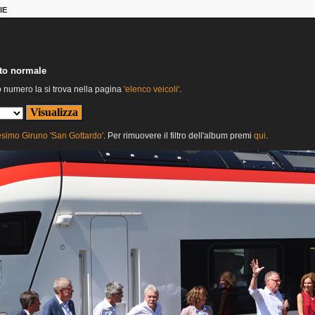
IE
nto normale
o numero la si trova nella pagina
'elenco veicoli'
.
esimo Giruno 'San Gottardo'
. Per rimuovere il filtro dell'album premi
qui
.