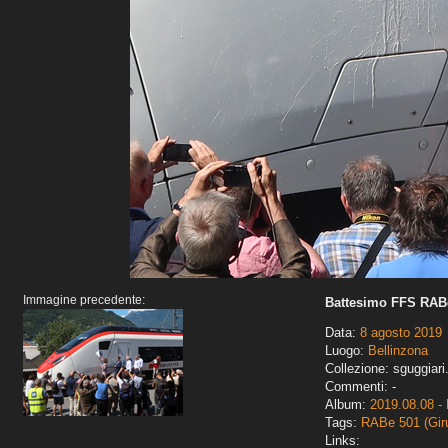
Immagine precedente:
Battesimo FFS RABe
Data:
8 agosto 2019
Luogo:
Bellinzona
Collezione: sguggiari
Commenti: -
Album:
2019.08.08 - 
Tags:
RABe 501 (Gir
Links: