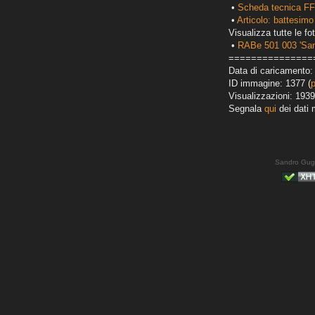
•
Scheda tecnica FF
•
Articolo: battesimo
Visualizza tutte le fot
•
RABe 501 003 'San
===============
Data di caricamento: 
ID immagine: 1377 (
Visualizzazioni: 1939
Segnala
qui
dei dati 
Sandro Gug