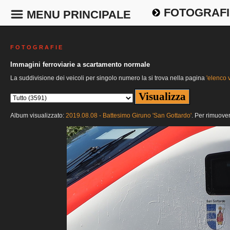
FOTOGRAFI
MENU PRINCIPALE
F O T O G R A F I E
Immagini ferroviarie a scartamento normale
La suddivisione dei veicoli per singolo numero la si trova nella pagina
'elenco v
Album visualizzato:
2019.08.08 - Battesimo Giruno 'San Gottardo'
. Per rimuover