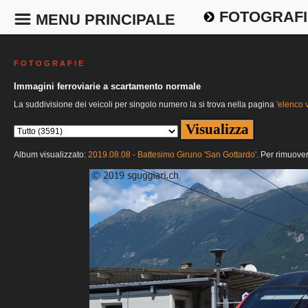
FOTOGRAFI
MENU PRINCIPALE
F O T O G R A F I E
Immagini ferroviarie a scartamento normale
La suddivisione dei veicoli per singolo numero la si trova nella pagina
'elenco v
Album visualizzato:
2019.08.08 - Battesimo Giruno 'San Gottardo'
. Per rimuover