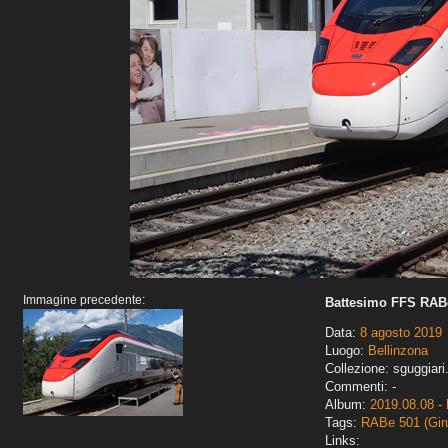
Immagine precedente:
Battesimo FFS RABe
Data:
8 agosto 2019
Luogo:
Bellinzona
Collezione: sguggiari
Commenti: -
Album:
2019.08.08 - 
Tags:
RABe 501 (Gir
Links: