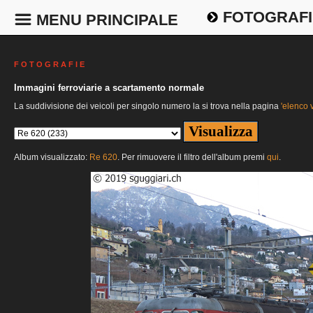
FOTOGRAFI
MENU PRINCIPALE
F O T O G R A F I E
Immagini ferroviarie a scartamento normale
La suddivisione dei veicoli per singolo numero la si trova nella pagina
'elenco v
Album visualizzato:
Re 620
. Per rimuovere il filtro dell'album premi
qui
.