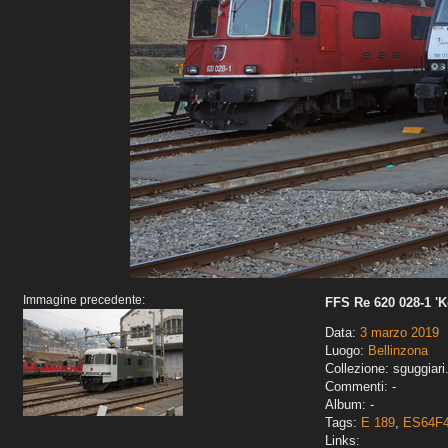
Immagine precedente:
FFS Re 620 028-1 '
Data:
3 marzo 2019
Luogo:
Bellinzona
Collezione: sguggiari
Commenti: -
Album: -
Tags:
E 189
,
ES64F
Links: